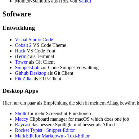
Monitor-Standfuß aus Holz von
Samdi
Software
Entwicklung
Visual Studio Code
Cobalt 2
VS Code Theme
Hack
VS Code Font
iTerm2
als Terminal
Tower
als Git Client
SnippetsLab
zur Code Snippet Verwaltung
Github Desktop
als Git Client
FileZilla
als FTP-Client
Desktop Apps
Hier nur ein paar als Empfehlung die sich in meinem Alltag bewährt 
Shottr
für mehr Screenshot Funktionen
Maccy
Clipboard manager for macOS which does one job
Raycast
das bessere Spotlight und besser als Alfred
Rocket Typist - Snippet-Editor
MarkEdit for Markdown - Text-Editor