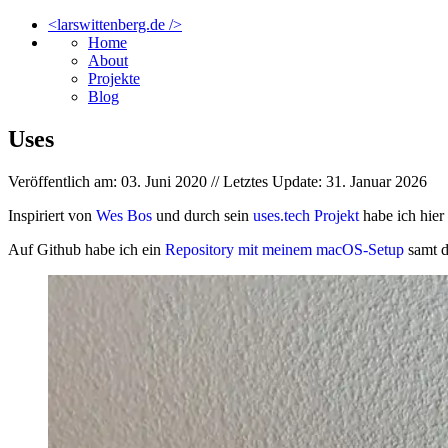
<larswittenberg.de />
Home
About
Projekte
Blog
Uses
Veröffentlich am: 03. Juni 2020 // Letztes Update: 31. Januar 2026
Inspiriert von
Wes Bos
und durch sein
uses.tech Projekt
habe ich hier
Auf Github habe ich ein
Repository mit meinem macOS-Setup
samt d